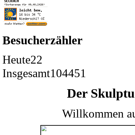
Besucherzähler
Heute
22
Insgesamt
104451
Der Skulpt
Willkommen au